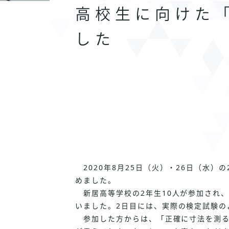
高校生に向けた
した
2020年8
月
25
日（火）・
26
日（水）の
めました。
新居高等学校の
2
年生
10
人が参加され
いました。
2
日目には、実際の検定試験の
参加した方からは、「正確に寸法を測る