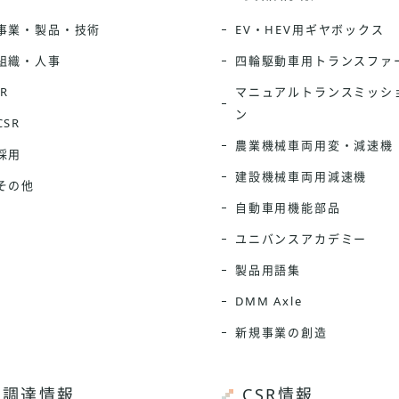
事業・製品・技術
EV・HEV用ギヤボックス
組織・人事
四輪駆動車用トランスファ
IR
マニュアルトランスミッシ
ン
CSR
農業機械車両用変・減速機
採用
建設機械車両用減速機
その他
自動車用機能部品
ユニバンスアカデミー
製品用語集
DMM Axle
新規事業の創造
調達情報
CSR情報