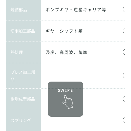
○
焼結部品
ポンプギヤ・遊星キャリア等
○
切削加工部品
ギヤ・シャフト類
○
熱処理
浸炭、高周波、焼準
プレス加工部
○
品
○
樹脂成型部品
○
スプリング