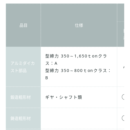
品目
仕様
日
本
型締力 350～1,650ｔonクラ
アルミダイカ
ス：A
A
スト部品
型締力 350～800ｔonクラス：
B
○
鍛造粗形材
ギヤ・シャフト類
○
鋳造粗形材