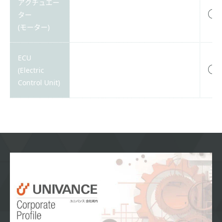
アクチュエー
○
ター
(モーター)
ECU
○
(Electric
Control Unit)