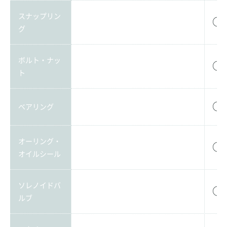
スナップリン
○
グ
ボルト・ナッ
○
ト
○
ベアリング
オーリング・
○
オイルシール
ソレノイドバ
○
ルブ