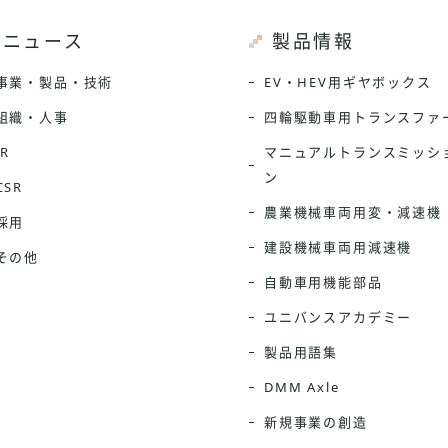
ニュース
製品情報
事業・製品・技術
EV・HEV用ギヤボックス
組織・人事
四輪駆動車用トランスファ
IR
マニュアルトランスミッシ
ン
CSR
農業機械車両用変・減速機
採用
建設機械車両用減速機
その他
自動車用機能部品
ユニバンスアカデミー
製品用語集
DMM Axle
新規事業の創造