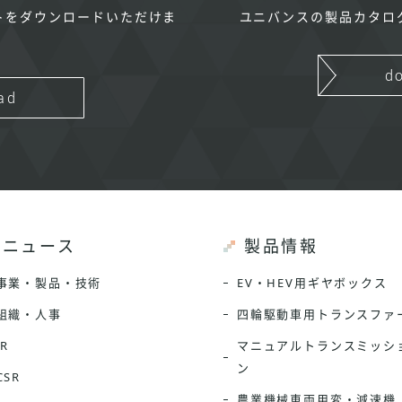
トをダウンロードいただけま
ユニバンスの製品カタロ
d
ad
ニュース
製品情報
事業・製品・技術
EV・HEV用ギヤボックス
組織・人事
四輪駆動車用トランスファ
IR
マニュアルトランスミッシ
ン
CSR
農業機械車両用変・減速機