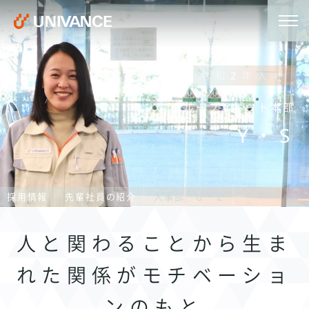
令和2年入社
グループサポート本部
Y・S
採用情報
先輩社員の紹介
人事部 Ｇ・Ｚ
人と関わることから生ま
れた関係がモチベーショ
ンのもと